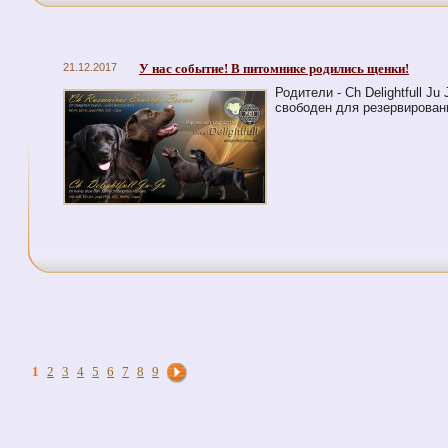
21.12.2017
У нас событие! В питомнике родились щенки!
Родители - Ch Delightfull J
свободен для резервирован
1
2
3
4
5
6
7
8
9