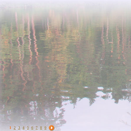
1
2
3
4
5
6
7
8
9