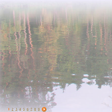
1
2
3
4
5
6
7
8
9