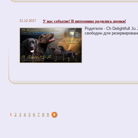
21.12.2017
У нас событие! В питомнике родились щенки!
Родители - Ch Delightfull J
свободен для резервирован
1
2
3
4
5
6
7
8
9