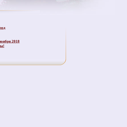
род
ноября 2018
ны!