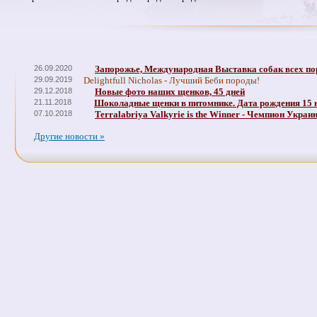
26.09.2020
Запорожье, Международная Выставка собак всех по
29.09.2019
Delightfull Nicholas - Лучший Беби породы!
29.12.2018
Новые фото наших щенков, 45 дней
21.11.2018
Шоколадные щенки в питомнике. Дата рождения 15 
07.10.2018
Terralabriya Valkyrie is the Winner - Чемпион Украи
Другие новости »