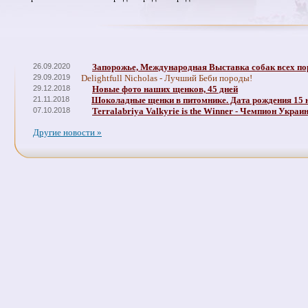
26.09.2020
Запорожье, Международная Выставка собак всех по
29.09.2019
Delightfull Nicholas - Лучший Беби породы!
29.12.2018
Новые фото наших щенков, 45 дней
21.11.2018
Шоколадные щенки в питомнике. Дата рождения 15 
07.10.2018
Terralabriya Valkyrie is the Winner - Чемпион Украи
Другие новости »