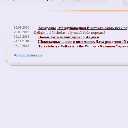
26.09.2020
Запорожье, Международная Выставка собак всех по
29.09.2019
Delightfull Nicholas - Лучший Беби породы!
29.12.2018
Новые фото наших щенков, 45 дней
21.11.2018
Шоколадные щенки в питомнике. Дата рождения 15 
07.10.2018
Terralabriya Valkyrie is the Winner - Чемпион Украи
Другие новости »