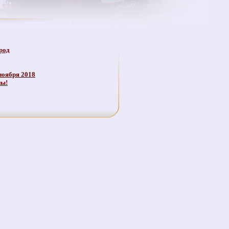
род
ноября 2018
ны!