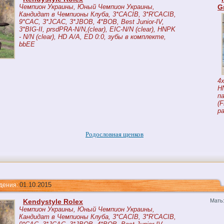
Чемпион Украины, Юный Чемпион Украины,
G
Кандидат в Чемпионы Клуба, 3*CACIB, 3*R'CACIB,
9*CAC, 3*JCAC, 3*JBOB, 4*BOB, Best Junior-IV,
3*BIG-II, prsdPRA-N/N,(clear), EIC-N/N (clear), HNPK
- N/N (clear), HD A/A, ED 0:0, зубы в комплекте,
bbEE
4
H
па
(F
pa
Родословная щенков
01.10.2015
ния:
Kendystyle Rolex
Мать
Чемпион Украины, Юный Чемпион Украины,
Кандидат в Чемпионы Клуба, 3*CACIB, 3*R'CACIB,