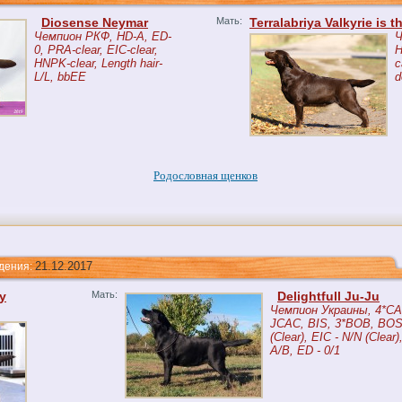
Diosense Neymar
Мать:
Terralabriya Valkyrie is 
Чемпион РКФ, HD-A, ED-
Ч
0, PRA-clear, EIC-clear,
H
HNPK-clear, Length hair-
c
L/L, bbEE
d
Родословная щенков
21.12.2017
ния:
y
Мать:
Delightfull Ju-Ju
Чемпион Украины, 4*CA
JCAC, BIS, 3*BOB, BOS
(Clear), EIC - N/N (Clear
A/B, ED - 0/1