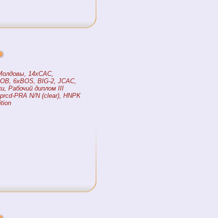
Молдовы, 14xCAC,
OB, 6xBOS, BIG-2, JCAC,
, Рабочий диплом III
prcd-PRA N/N (clear), HNPK
ition