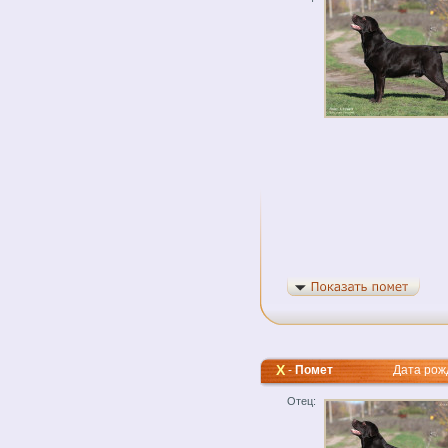
Х
-
Помет
Дата рожде
Отец: