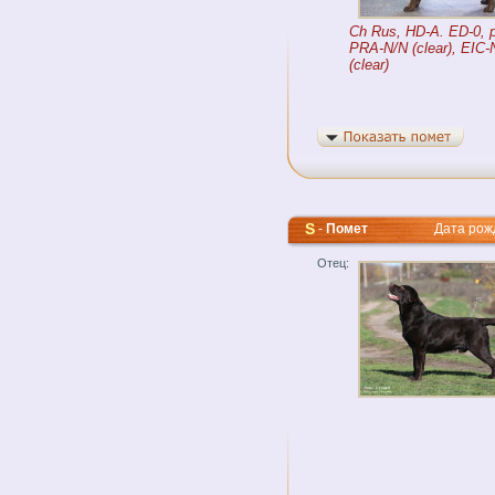
Ch Rus, HD-A. ED-0, 
PRA-N/N (clear), EIC-
(clear)
S
-
Помет
Дата рожде
Отец: