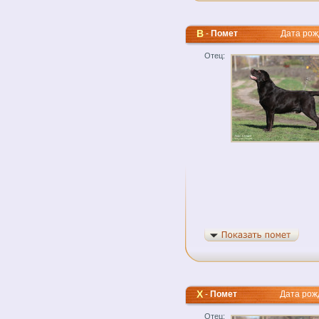
B
-
Помет
Дата рожде
Отец:
Х
-
Помет
Дата рожде
Отец: