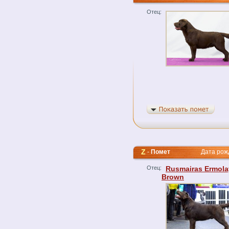
Отец:
Z
-
Помет
Дата рожде
Отец:
Rusmairas Ermola
Brown