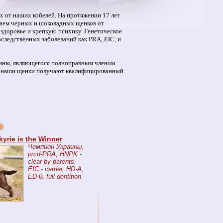
 от наших кобелей. На протяжении 17 лет
гаем черных и шоколадных щенков от
здоровье и крепкую психику. Генетическое
следственных заболеваний как PRA, EIC, и
аины, являющегося полноправным членом
се наши щенки получают квалифицированный
kyrie is the Winner
Чемпион Украины,
prcd-PRA, HNPK -
clear by parents,
EIC - carrier, HD-A,
ED-0, full dentition