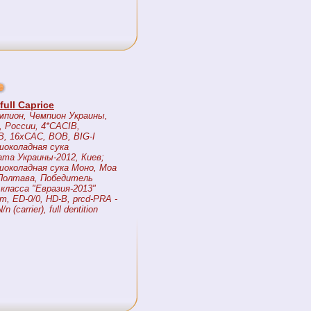
full Caprice
пион, Чемпион Украины,
 России, 4*CACIB,
B, 16xCAC, BOB, BIG-I
околадная сука
та Украины-2012, Киев;
околадная сука Моно, Моа
Полтава, Победитель
 класса "Евразия-2013"
 ED-0/0, HD-B, prcd-PRA -
n (carrier), full dentition