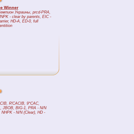
the Winner
емпион Украины, prcd-PRA,
NPK - clear by parents, EIC -
arrier, HD-A, ED-0, full
entition
CIB, R'CACIB, 9*CAC,
, JBOB, BIG-1, PRA - N/N
), NHPK - N/N (Clear), HD -