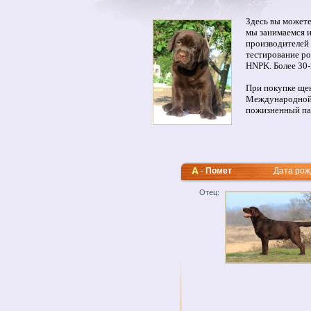
Здесь вы можете
мы занимаемся 
производителей 
тестирование ро
HNPK. Более 30-
При покупке ще
Международной 
пожизненный па
A
-
Помет
Дата рожде
Отец: