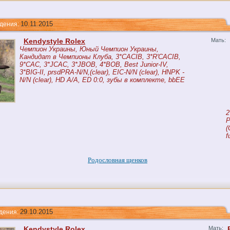
10.11.2015
ния:
Kendystyle Rolex
Мать:
Чемпион Украины, Юный Чемпион Украины,
Кандидат в Чемпионы Клуба, 3*CACIB, 3*R'CACIB,
9*CAC, 3*JCAC, 3*JBOB, 4*BOB, Best Junior-IV,
3*BIG-II, prsdPRA-N/N,(clear), EIC-N/N (clear), HNPK -
N/N (clear), HD A/A, ED 0:0, зубы в комплекте, bbEE
2
P
(
f
Родословная щенков
29.10.2015
ния:
Kendystyle Rolex
Мать: