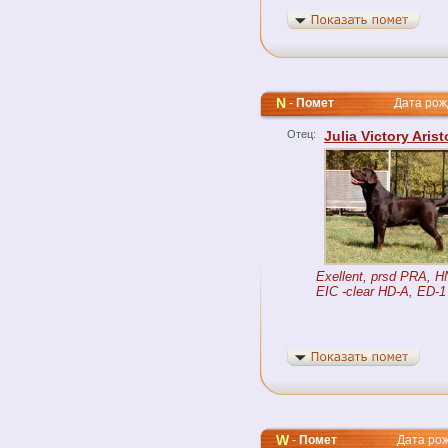
N
-
Помет
Дата рожде
Отец:
Julia Victory Arist
Exellent, prsd PRA, 
EIC -clear HD-A, ED-1
W
-
Помет
Дата рожде