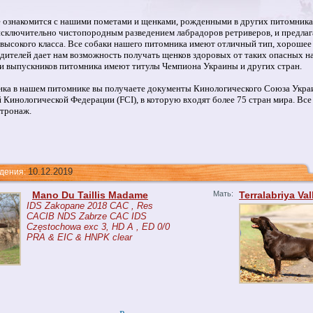
 ознакомится с нашими пометами и щенками, рожденными в других питомниках
исключительно чистопородным разведением лабрадоров ретриверов, и предла
высокого класса. Все собаки нашего питомника имеют отличный тип, хорошее 
дителей дает нам возможность получать щенков здоровых от таких опасных на
и выпускников питомника имеют титулы Чемпиона Украины и других стран.
нка в нашем питомнике вы получаете документы Кинологического Союза Укр
Кинологической Федерации (FCI), в которую входят более 75 стран мира. В
тронаж.
10.12.2019
ния:
Mano Du Taillis Madame
Мать:
Terralabriya Val
IDS Zakopane 2018 CAC , Res
CACIB NDS Zabrze CAC IDS
Częstochowa exc 3, HD A , ED 0/0
PRA & EIC & HNPK clear