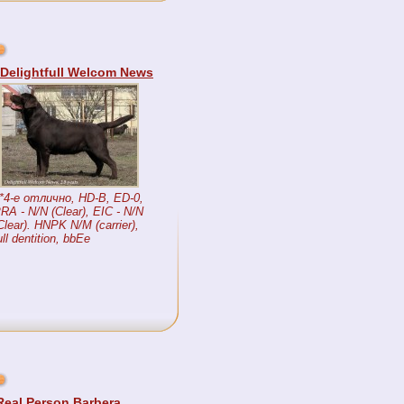
Delightfull Welcom News
*4-е отлично, HD-B, ED-0,
RA - N/N (Clear), EIC - N/N
Clear). HNPK N/M (carrier),
ull dentition, bbEe
Real Person Barbera