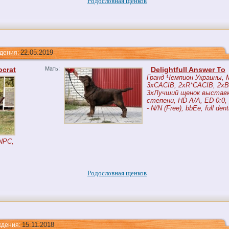
Родословная щенков
22.05.2019
ния:
ocrat
Мать:
Delightfull Answer To
Гранд Чемпион Украины, 
3xCACIB, 2xR*CACIB, 2xB
3хЛучший щенок выставки
степени, HD A/A, ED 0:0, 
- N/N (Free), bbEe, full dent
HNPC,
Родословная щенков
15.11.2018
ния: