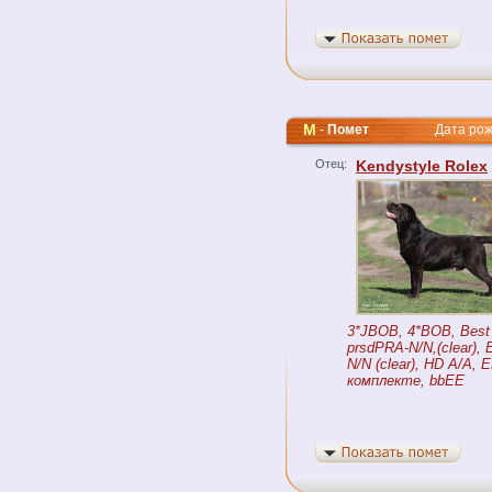
M
-
Помет
Дата рожде
Отец:
Kendystyle Rolex
3*JBOB, 4*BOB, Best J
prsdPRA-N/N,(clear), 
N/N (clear), HD A/A, 
комплекте, bbEE