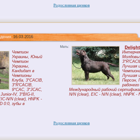
Родословная щенков
16.03.2016
ния:
Мать:
Delight
Чемпион
Интерчем
Украины, Юный
Молдовы,
Чемпион
3*R'CACI
Украины,
Лучшая ш
Кандидат в
Чемпиона
Чемпионы
Лучшая ш
Клуба, 3*CACIB,
Персон, 
3*R'CACIB,
рабочего
9*CAC, 3*JCAC,
Международный рабочий сертификат,
unior-IV, 3*BIG-II,
N/N (clear), EIC - N/N (clear), HNPK - N/
EIC-N/N (clear), HNPK -
ED 0:0, зубы в
Родословная щенков