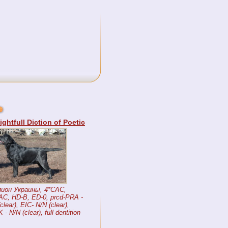
ightfull Diction of Poetic
ион Украины, 4*CAC,
CAC, HD-B, ED-0, prcd-PRA -
clear), EIC- N/N (clear),
- N/N (clear), full dentition