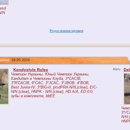
prsd
N/N
Родословная щенков
19.05.2016
ния:
Kendystyle Rolex
Мать:
Del
Чемпион Украины, Юный Чемпион Украины,
Кандидат в Чемпионы Клуба, 3*CACIB,
3*R'CACIB, 9*CAC, 3*JCAC, 3*JBOB, 4*BOB,
Best Junior-IV, 3*BIG-II, prsdPRA-N/N,(clear), EIC-
N/N (clear), HNPK - N/N (clear), HD A/A, ED 0:0,
зубы в комплекте, bbEE
Чемп
3*r'
N/N (
HNPK 