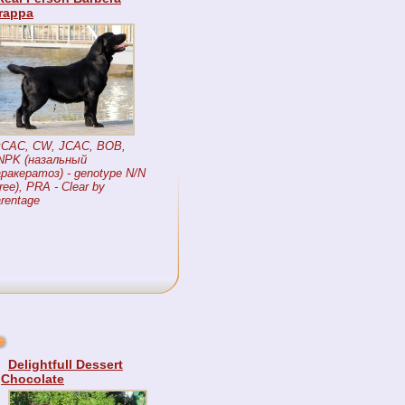
rappa
xCAC, CW, JCAC, BOB,
NPK (назальный
ракератоз) - genotype N/N
ree), PRA - Clear by
rentage
:
Delightfull Dessert
Chocolate