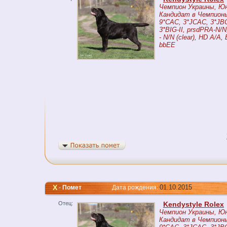
Чемпион Украины, Ю
Кандидат в Чемпионы
9*CAC, 3*JCAC, 3*JBO
3*BIG-II, prsdPRA-N/N,
- N/N (clear), HD A/A
bbEE
Х
01.10.2015
-
Помет
Дата рождения:
Отец:
Kendystyle Rolex
Чемпион Украины, Ю
Кандидат в Чемпионы