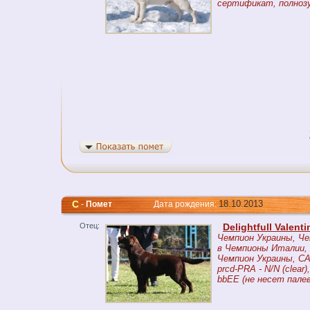
сертификат, полнозуб
C
18.10.2013
-
Помет
Дата рождения:
Отец:
Delightfull Valenti
Чемпион Украины, Че
в Чемпионы Италии,
Чемпион Украины, CA
prcd-PRA - N/N (clear),
bbEE (не несет пале