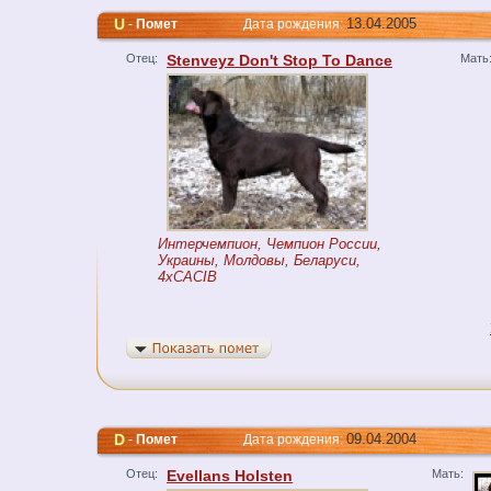
U
13.04.2005
-
Помет
Дата рождения:
Отец:
Stenveyz Don't Stop To Dance
Мать
Интерчемпион, Чемпион России,
Украины, Молдовы, Беларуси,
4xCACIB
D
09.04.2004
-
Помет
Дата рождения:
Отец:
Evellans Holsten
Мать: