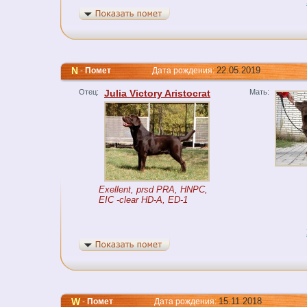
N
22.05.2019
-
Помет
Дата рождения:
Отец:
Julia Victory Aristocrat
Мать:
Exellent, prsd PRA, HNPC,
EIC -clear HD-A, ED-1
W
15.11.2018
-
Помет
Дата рождения: