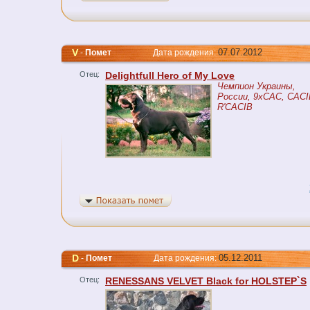
V
07.07.2012
-
Помет
Дата рождения:
Отец:
Delightfull Hero of My Love
Чемпион Украины,
России, 9xCAC, CACI
R'CACIB
D
05.12.2011
-
Помет
Дата рождения:
Отец:
RENESSANS VELVET Black for HOLSTEP`S