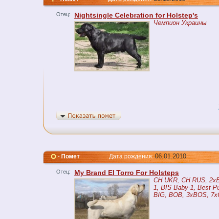
Отец:
Nightsingle Celebration for Holstep's
Чемпион Украины
O
06.01.2010
-
Помет
Дата рождения:
Отец:
My Brand El Torro For Holsteps
CH UKR, CH RUS, 2xB
1, BIS Baby-1, Best P
BIG, BOB, 3xBOS, 7