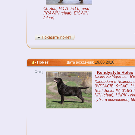
Ch Rus, HD-A. ED-0, prsd
PRA-N/N (clear), EIC-N/N
(clear)
S
19.05.2016
-
Помет
Дата рождения:
Отец:
Kendystyle Rolex
Чемпион Украины, Ю
Кандидат в Чемпионы
3*R'CACIB, 9*CAC, 3
Best Junior-IV, 3*BIG-I
N/N (clear), HNPK - N/
зубы в комплекте, b