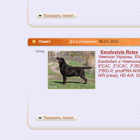
R
06.01.2015
-
Помет
Дата рождения:
Отец:
Kendystyle Rolex
Чемпион Украины, Ю
Кандидат в Чемпионы
9*CAC, 3*JCAC, 3*JBO
3*BIG-II, prsdPRA-N/N,
N/N (clear), HD A/A, 