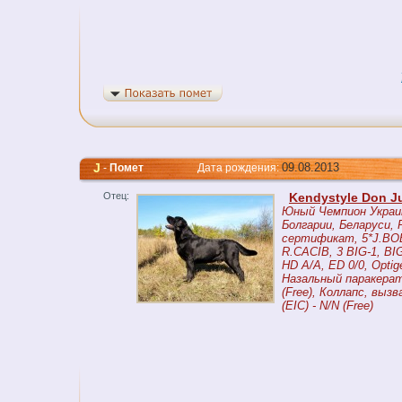
J
09.08.2013
-
Помет
Дата рождения:
Отец:
Kendystyle Don J
Юный Чемпион Украи
Болгарии, Беларуси, 
сертификат, 5*J.BOB
R.CACIB, 3 BIG-1, BIG -
HD A/A, ED 0/0, Optig
Назальный паракерат
(Free), Коллапс, выз
(EIC) - N/N (Free)