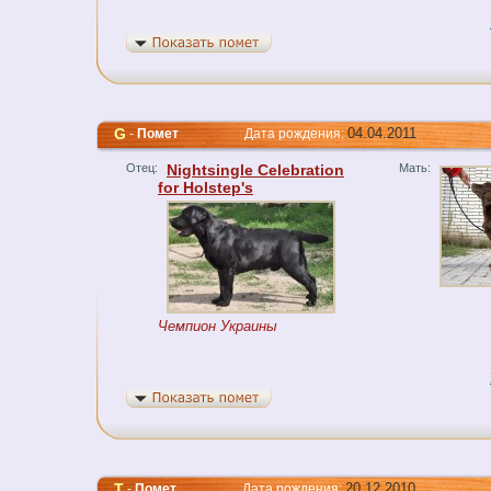
G
04.04.2011
-
Помет
Дата рождения:
Отец:
Nightsingle Celebration
Мать:
for Holstep's
Чемпион Украины
T
20.12.2010
-
Помет
Дата рождения: