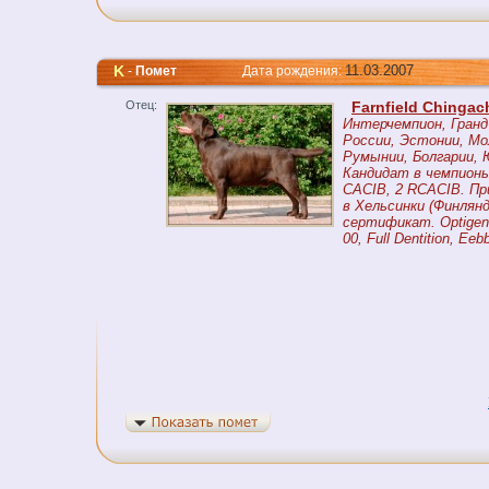
K
11.03.2007
-
Помет
Дата рождения:
Отец:
Farnfield Chinga
Интерчемпион, Гранд
России, Эстонии, Мо
Румынии, Болгарии, 
Кандидат в чемпионы
CACIB, 2 RCACIB. Пр
в Хельсинки (Финлян
сертификат. Optigen 
00, Full Dentition, Eeb