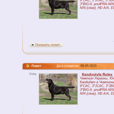
9*CAC, 3*JCAC, 3*JBO
3*BIG-II, prsdPRA-N/N,
N/N (clear), HD A/A, 
D
08.05.2015
-
Помет
Дата рождения:
Отец:
Kendystyle Rolex
Чемпион Украины, Ю
Кандидат в Чемпионы
9*CAC, 3*JCAC, 3*JBO
3*BIG-II, prsdPRA-N/N,
N/N (clear), HD A/A, 