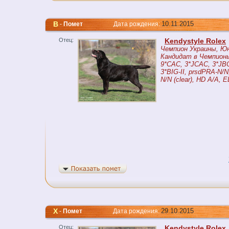
B
10.11.2015
-
Помет
Дата рождения:
Отец:
Kendystyle Rolex
Чемпион Украины, Ю
Кандидат в Чемпионы
9*CAC, 3*JCAC, 3*JBO
3*BIG-II, prsdPRA-N/N,
N/N (clear), HD A/A, 
Х
29.10.2015
-
Помет
Дата рождения:
Отец:
Kendystyle Rolex