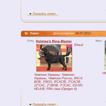
W
24.07.2012
-
Помет
Дата рождения:
Отец:
Holstep's Ring-Master
Мать:
Юный
HN
Чемпион Украины, Чемпион
Украины, Чемпион России, BIG-II,
BOB, 3*BOS, R'CACIB, 3*CACIB,
12*CAC, 2*JBOB, 3*JCAC, ED-0/0,
HD-А/B; PRA clear (Optigen A)