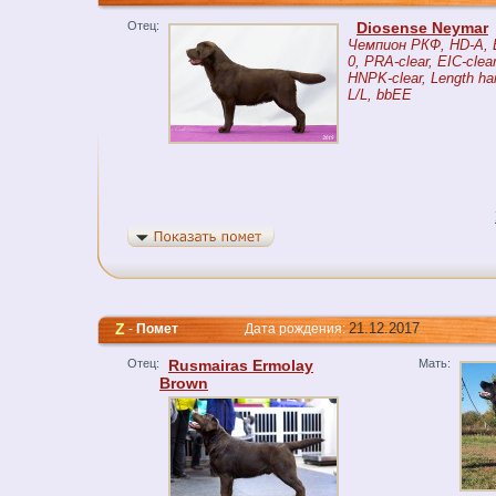
Отец:
Diosense Neymar
Чемпион РКФ, HD-A, 
0, PRA-clear, EIC-clear
HNPK-clear, Length hai
L/L, bbEE
Z
21.12.2017
-
Помет
Дата рождения:
Отец:
Rusmairas Ermolay
Мать:
Brown