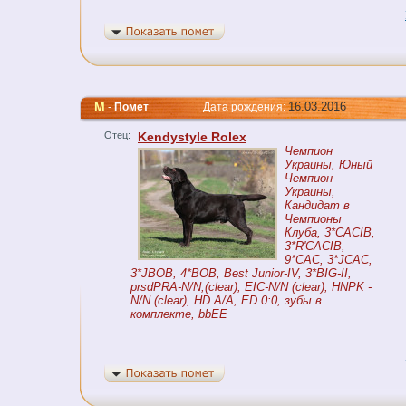
M
16.03.2016
-
Помет
Дата рождения:
Отец:
Kendystyle Rolex
Чемпион
Украины, Юный
Чемпион
Украины,
Кандидат в
Чемпионы
Клуба, 3*CACIB,
3*R'CACIB,
9*CAC, 3*JCAC,
3*JBOB, 4*BOB, Best Junior-IV, 3*BIG-II,
prsdPRA-N/N,(clear), EIC-N/N (clear), HNPK -
N/N (clear), HD A/A, ED 0:0, зубы в
комплекте, bbEE