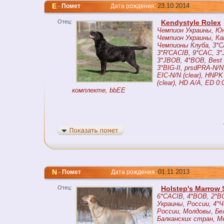
E
23.10.2014
-
Помет
Дата рождения:
Отец:
Kendystyle Rolex
Чемпион Украины, Ю
Чемпион Украины, Ка
Чемпионы Клуба, 3*C
3*R'CACIB, 9*CAC, 3
3*JBOB, 4*BOB, Best J
3*BIG-II, prsdPRA-N/N,
EIC-N/N (clear), HNPK
(clear), HD A/A, ED 0:
комплекте, bbEE
N
01.11.2013
-
Помет
Дата рождения:
Отец:
Holstep's Marrow
6*CACIB, 4*BOB, 2*B
Украины, России, 4*
России, Молдовы, Бе
Балканских стран, М