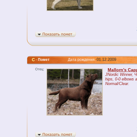
C
01.12.2009
-
Помет
Дата рождения:
Отец:
Mallorn's Ca
JNordic Winner, 
hips, 0-0 elbows 
Normal/Clear.