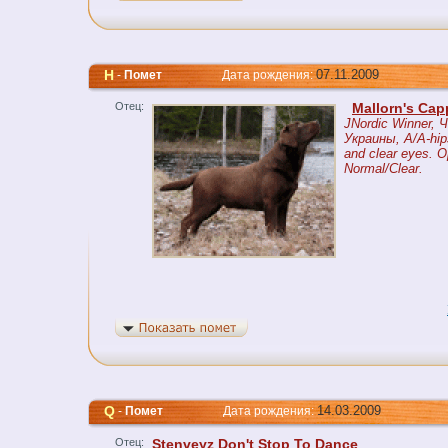
H
07.11.2009
-
Помет
Дата рождения:
Отец:
Mallorn's Ca
JNordic Winner, 
Украины, A/A-hip
and clear eyes. O
Normal/Clear.
Q
14.03.2009
-
Помет
Дата рождения:
Отец:
Stenveyz Don't Stop To Dance