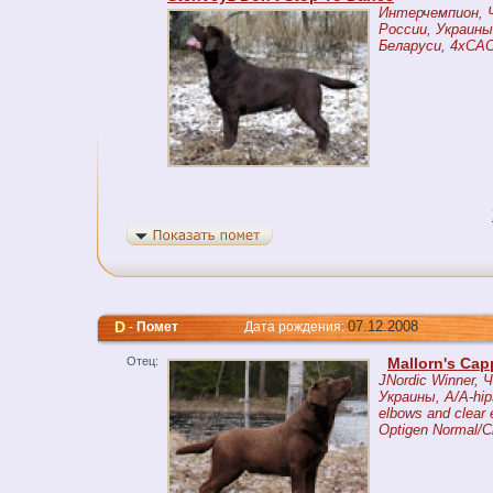
Интерчемпион, 
России, Украины
Беларуси, 4xCA
D
07.12.2008
-
Помет
Дата рождения:
Отец:
Mallorn's Ca
JNordic Winner, 
Украины, A/A-hip
elbows and clear 
Optigen Normal/Cl