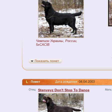
Чемпион Украины, России,
5xCACIB
L
04.04.2003
-
Помет
Дата рождения:
Отец:
Stenveyz Don't Stop To Dance
Мать