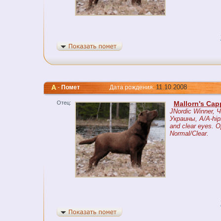
A
11.10.2008
-
Помет
Дата рождения:
Отец:
Mallorn's Ca
JNordic Winner, 
Украины, A/A-hip
and clear eyes. O
Normal/Clear.