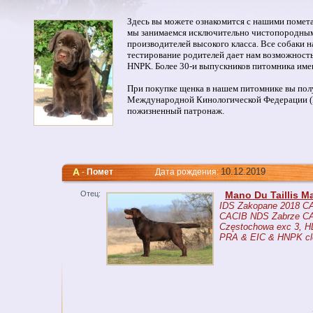
Здесь вы можете ознакомится с нашими помет
мы занимаемся исключительно чистопородным 
производителей высокого класса. Все собаки 
тестирование родителей дает нам возможность
HNPK. Более 30-и выпускников питомника име
При покупке щенка в нашем питомнике вы по
Международной Кинологической Федерации (FC
пожизненный патронаж.
A
10.12.2019
-
Помет
Дата рождения:
Отец:
Mano Du Taillis 
IDS Zakopane 2018 C
CACIB NDS Zabrze C
Częstochowa exc 3, H
PRA & EIC & HNPK cl