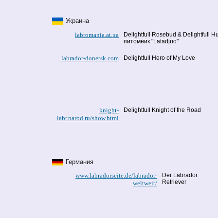
Украина
labromania.at.ua
Delightfull Rosebud & Delightfull 
питомник "Latadjuo"
labrador-donetsk.com
Delightfull Hero of My Love
knight-
Delightfull Knight of the Road
labr.narod.ru/show.html
Германия
www.labradorseite.de/labrador-
Der Labrador
Retriever
weltweit/