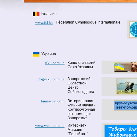
Бельгия
www.fci.be
Fédération Cynologique Internationale
Украина
uku.com.ua
Кинологический
Союз Украины
dog-uku.com.ua
Запорожский
Областной
Центр
Собаководства
fauna-vet.com
Ветеринарная
клиника Фауна -
Круглосуточная
вет-помощь в
Запорожье
www.wcat.com.ua
Интернет-
Магазин
"Белый кот"