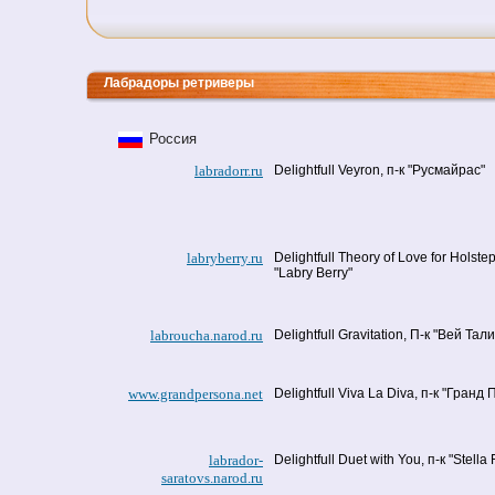
Лабрадоры ретриверы
Россия
labradorr.ru
Delightfull Veyron, п-к "Русмайрас"
labryberry.ru
Delightfull Theory of Love for Holstep
"Labry Berry"
labroucha.narod.ru
Delightfull Gravitation, П-к "Вей Тали
www.grandpersona.net
Delightfull Viva La Diva, п-к "Гранд
labrador-
Delightfull Duet with You, п-к "Stella 
saratovs.narod.ru