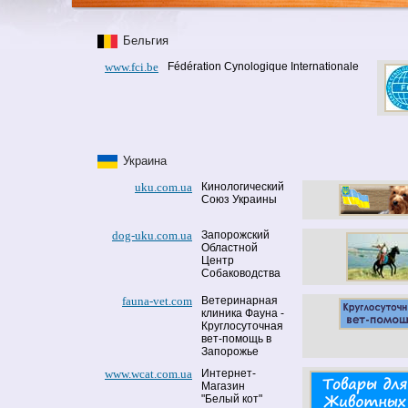
Бельгия
www.fci.be
Fédération Cynologique Internationale
Украина
uku.com.ua
Кинологический
Союз Украины
dog-uku.com.ua
Запорожский
Областной
Центр
Собаководства
fauna-vet.com
Ветеринарная
клиника Фауна -
Круглосуточная
вет-помощь в
Запорожье
www.wcat.com.ua
Интернет-
Магазин
"Белый кот"