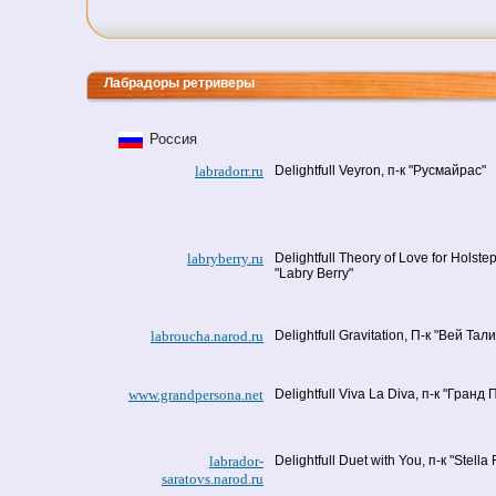
Лабрадоры ретриверы
Россия
labradorr.ru
Delightfull Veyron, п-к "Русмайрас"
labryberry.ru
Delightfull Theory of Love for Holstep
"Labry Berry"
labroucha.narod.ru
Delightfull Gravitation, П-к "Вей Тали
www.grandpersona.net
Delightfull Viva La Diva, п-к "Гранд
labrador-
Delightfull Duet with You, п-к "Stella 
saratovs.narod.ru