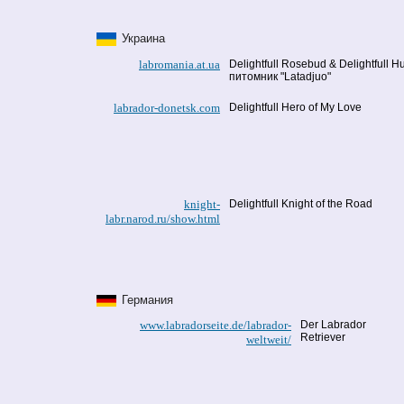
Украина
labromania.at.ua
Delightfull Rosebud & Delightfull 
питомник "Latadjuo"
labrador-donetsk.com
Delightfull Hero of My Love
knight-
Delightfull Knight of the Road
labr.narod.ru/show.html
Германия
www.labradorseite.de/labrador-
Der Labrador
Retriever
weltweit/