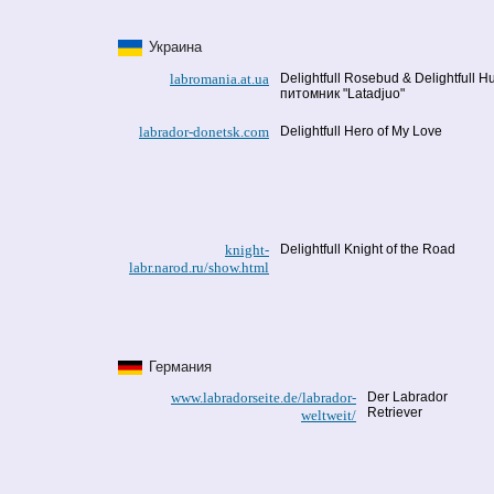
Украина
labromania.at.ua
Delightfull Rosebud & Delightfull 
питомник "Latadjuo"
labrador-donetsk.com
Delightfull Hero of My Love
knight-
Delightfull Knight of the Road
labr.narod.ru/show.html
Германия
www.labradorseite.de/labrador-
Der Labrador
Retriever
weltweit/