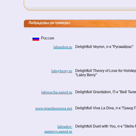
Лабрадоры ретриверы
Россия
labradorr.ru
Delightfull Veyron, п-к "Русмайрас"
labryberry.ru
Delightfull Theory of Love for Holstep
"Labry Berry"
labroucha.narod.ru
Delightfull Gravitation, П-к "Вей Тали
www.grandpersona.net
Delightfull Viva La Diva, п-к "Гранд
labrador-
Delightfull Duet with You, п-к "Stella 
saratovs.narod.ru