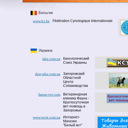
Бельгия
www.fci.be
Fédération Cynologique Internationale
Украина
uku.com.ua
Кинологический
Союз Украины
dog-uku.com.ua
Запорожский
Областной
Центр
Собаководства
fauna-vet.com
Ветеринарная
клиника Фауна -
Круглосуточная
вет-помощь в
Запорожье
www.wcat.com.ua
Интернет-
Магазин
"Белый кот"