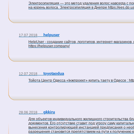
Электроэпиляция — это метод удаления волос навсегда с п
на корень волоса. Электроэпиляция в Днепре https://ees.dp.u
helpuser
17.07.2018
HelpUser - создание сайтов, логотипов, интернет-магазинов
https://helpuser.company/
toyotaodua
12.07.2018
Тойота Центр Одесса «Інжпроект» купить таету в Одессе : http:
gkkiru
28.06.2018
Для объектов индивидуального жилищного строительства бла
документов. Его отсутствие ставит под угрозу саму капитал
вынесения контролирующей инстанцией предписания о необх
разрешения становится препятствием на пути к получению креди