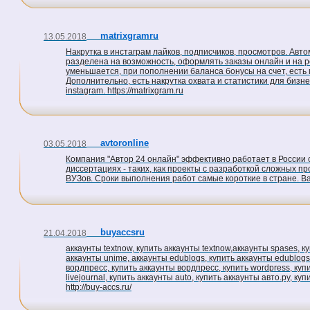
matrixgramru
13.05.2018
Накрутка в инстаграм лайков, подписчиков, просмотров. Авт
разделена на возможность, оформлять заказы онлайн и на ре
уменьшается, при пополнении баланса бонусы на счет, есть 
Дополнительно, есть накрутка охвата и статистики для бизне
instagram. https://matrixgram.ru
avtoronline
03.05.2018
Компания "Автор 24 онлайн" эффективно работает в России 
диссертациях - таких, как проекты с разработкой сложных 
ВУЗов. Сроки выполнения работ самые короткие в стране. Ва
buyaccsru
21.04.2018
аккаунты textnow, купить аккаунты textnow,аккаунты spases, к
аккаунты unime, аккаунты edublogs, купить аккаунты edublogs, а
вордпресс, купить аккаунты вордпресс, купить wordpress, купит
livejournal, купить аккаунты auto, купить аккаунты авто.ру, ку
http://buy-accs.ru/