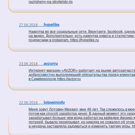
razrisheny-na-stroitelstv-ijs
hypelike
27.06.2018
Накрутка во все социальные сети. Вконтакте, facebook, одно
на видео. Дополнительно, есть накрутка охвата и статистики 
подписчики в instagram. https://hypelike.ru
avzorru
23.06.2018
Интернет-магазин «AVZOR» работает на рынке автозапчастей
добросовестно выполняющий обязательства перед клиентами
в Симферополе https://avzor.ru
lotowininfo
22.06.2018
Меня зовут Лотовин Михаил, мне 46 лет. Так сложилось в мое
потом как способ заработка денег. В данный момент это скоре
зарабатывал больше чем когда работал на кафедре физико-ма
лотерей, бывало проигрывал, но никогда не сожалел об этом
а неудача заставляла задуматься и изменить тактику игры. http