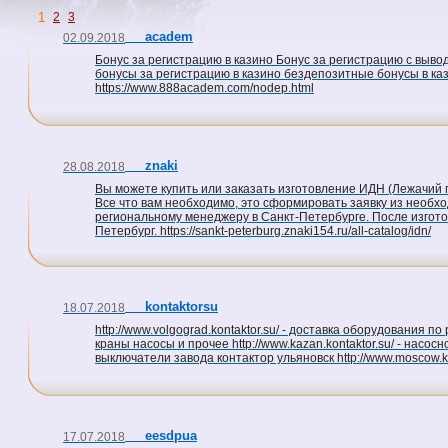
1
2
3
academ
02.09.2018
Бонус за регистрацию в казино Бонус за регистрацию с выво
бонусы за регистрацию в казино бездепозитные бонусы в ка
https://www.888academ.com/nodep.html
znaki
28.08.2018
Вы можете купить или заказать изготовление ИДН (Лежачий 
Все что вам необходимо, это сформировать заявку из необх
региональному менеджеру в Санкт-Петербурге. После изгото
Петербург. https://sankt-peterburg.znaki154.ru/all-catalog/idn/
kontaktorsu
18.07.2018
http://www.volgograd.kontaktor.su/ - доставка оборудования по 
краны насосы и прочее http://www.kazan.kontaktor.su/ - насосн
выключатели завода контактор ульяновск http://www.moscow.ko
eesdpua
17.07.2018