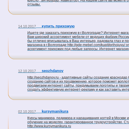
кресло , антирадар, навигатор). На нашем сайте вы можете о
отзывы.
купить прихожую
14.10.2017
Ищете где заказать прихожую в г.Волгограде? Интернет-магази
Вам широкий ассортимент мебели от ведущих фабрик России
бы отлично вписывалась в Ваш интерьер, радовала глаз и пр
магазина в г.Волгограде http://gde-mebel.com/kupit/prihoju
асортимент прихожих под любые запросы. Интернет магазин "
seozhdanov
12.10.2017
http://seozhdanov.ru - адаптивные сайты создание краснодар
созданию сайтов и их продвижению, которое поможет воплот
продвигаем интернет сайты, придумываем логотипы и творим
создать эффективную интернет-рекламу и как заставить инте
kursymanikura
02.10.2017
Курсы маникюра, педикюра и наращивания ногтей в Москве и
обучение на моделях, гарантированное трудоустройство. С
http://www.kursymanikura.ru