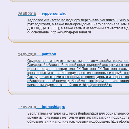
vippersonalru
26.05.2018
Кадровое Агентство по подбору персонала Ivershin’s Luxur
руководителя, а также подбором домашнего персонала. Мы 
ДВЕНАДЦАТЬ ЛЕТ), а также самым известным агентством в д
обоснование. http://www.vip-personal.ru
panteon
24.05.2018
Осуществляем подготовку сметы, поставку стройматериалов 
Самарской области. Большой опыт, широкий ассортимент чер
цены завода-производителя. ГК Пантеон. ГК Пантеон оказыв
кровельных материалов ведущих отечественных и зарубежны
Сотрудничая с нами вы экономите время, деньги и нервы - н
облагороженный приусадебный участок. Кроме прочего зани
элементы художественной ковки. http://panteon63.ru
tophashtagru
17.05.2018
Бесплатный каталог хештегов (tophashtag) для социальных сет
можно использовать не только для инстаграм, они подойдут в
обновляется и наполняется, новыми подборками. https://topha