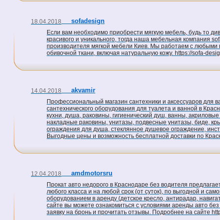
sofadesign
18.04.2018
Если вам необходимо приобрести мягкую мебель, будь то дива
красивого и уникального, тогда наша мебельная компания sof
производителя мягкой мебели Киев. Мы работаем с любыми 
обивочной ткани, включая натуральную кожу. https://sofa-design
akvamir
14.04.2018
Профессиональный магазин сантехники и аксессуаров для ва
сантехнического оборудования для туалета и ванной в Крас
кухни, душа, раковины, гигиенический душ, ванны, акриловые
накладные раковины, унитазы, подвесные унитазы, биде, кр
ограждения для душа, стеклянное душевое ограждение, инст
Выгодные цены и возможность бесплатной доставки по Краснод
amdmotorsru
12.04.2018
Прокат авто недорого в Краснодаре без водителя предлага
любого класса и на любой срок (от суток), по выгодной и са
оборудованием в аренду (детское кресло, антирадар, навига
сайте вы можете ознакомиться с условиями аренды авто без
заявку на бронь и прочитать отзывы. Подробнее на сайте http