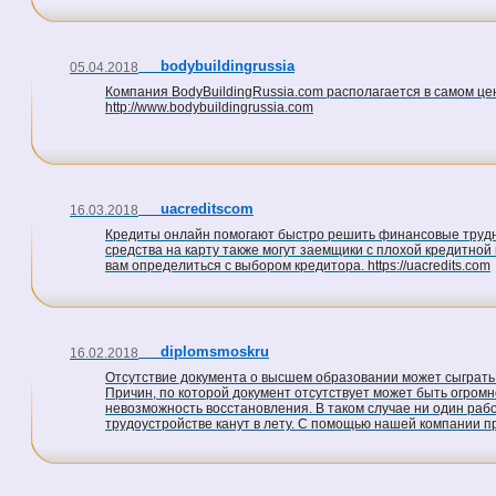
bodybuildingrussia
05.04.2018
Компания BodyBuildingRussia.com располагается в самом цен
http://www.bodybuildingrussia.com
uacreditscom
16.03.2018
Кредиты онлайн помогают быстро решить финансовые труднос
средства на карту также могут заемщики с плохой кредитно
вам определиться с выбором кредитора. https://uacredits.com
diplomsmoskru
16.02.2018
Отсутствие документа о высшем образовании может сыграть 
Причин, по которой документ отсутствует может быть огромн
невозможность восстановления. В таком случае ни один раб
трудоустройстве канут в лету. С помощью нашей компании пр