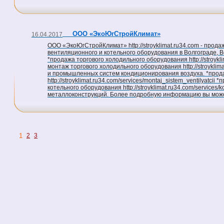
ООО «ЭкоЮгСтройКлимат»
16.04.2017
ООО «ЭкоЮгСтройКлимат» http://stroyklimat.ru34.com - прода
вентиляционного и котельного оборудования в Волгограде, В
*продажа торгового холодильного оборудования http://stroykli
монтаж торгового холодильного оборудования http://stroykli
и промышленных систем кондиционирования воздуха. *прода
http://stroyklimat.ru34.com/services/montaj_sistem_ventilyatc
котельного оборудования http://stroyklimat.ru34.com/services
металлоконструкций. Более подробную информацию вы може
1
2
3