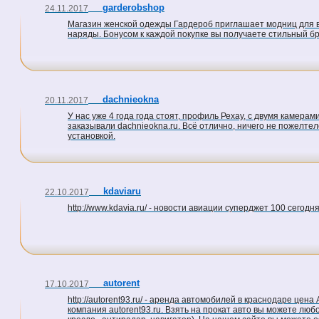
garderobshop
24.11.2017
Магазин женской одежды Гардероб приглашает модниц для в
наряды. Бонусом к каждой покупке вы получаете стильный бра
dachnieokna
20.11.2017
У нас уже 4 года года стоят, профиль Рехау, с двумя камера
заказывали dachnieokna.ru. Всё отлично, ничего не пожелтел
установкой.
kdaviaru
22.10.2017
http://www.kdavia.ru/ - новости авиации суперджет 100 сегодн
autorent
17.10.2017
http://autorent93.ru/ - аренда автомобилей в краснодаре це
компания autorent93.ru. Взять на прокат авто вы можете лю