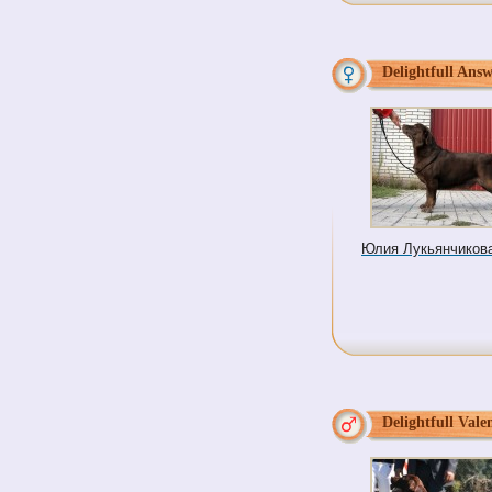
Delightfull Ans
Юлия Лукьянчикова 
Delightfull Vale