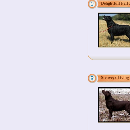
Delightfull Per
Stenveyz Living