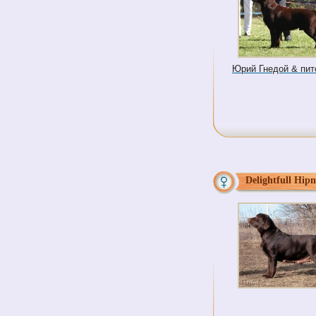
Юрий Гнедой & питом
Delightfull Hipn