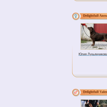
Delightfull Ans
Юлия Лукьянчикова 
Delightfull Vale