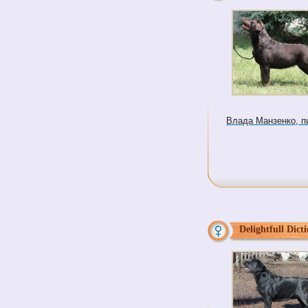
Влада Манзенко, пит
Delightfull Dicti