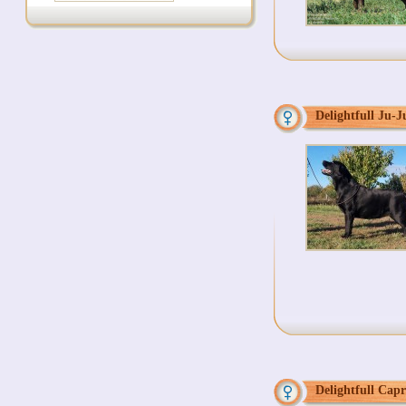
Delightfull Ju-J
Delightfull Capr