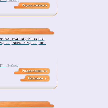
l"
(Владелец)
 9*CAC, JCAC, BIS, 3*BOB, BOS,
N (Clear), NHPK - N/N (Clear), HD -
l"
(Владелец)