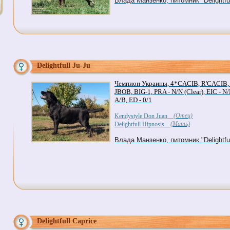
Влада Манзенко, питомник "Delightful
Delightfull Ju-Ju
Чемпион Украины, 4*CACIB, R'CACIB,
JBOB, BIG-1, PRA - N/N (Clear), EIC - N/
A/B, ED - 0/1
(Отец)
Kendystyle Don Juan
(Мать)
Delightfull Hipnosis
Влада Манзенко, питомник "Delightful
Delightfull Caprice