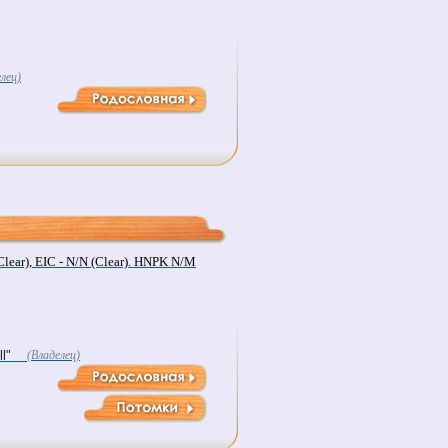
лец)
lear), EIC - N/N (Clear). HNPK N/M
l"
(Владелец)