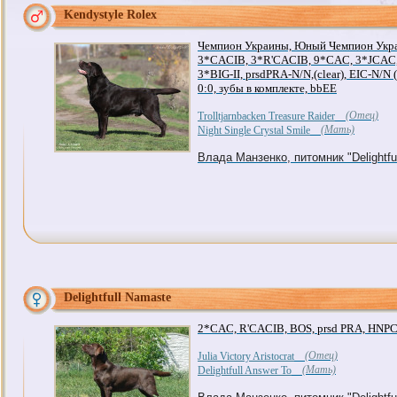
Kendystyle Rolex
Чемпион Украины, Юный Чемпион Укра
3*CACIB, 3*R'CACIB, 9*CAC, 3*JCAC, 
3*BIG-II, prsdPRA-N/N,(clear), EIC-N/N (
0:0, зубы в комплекте, bbEE
(Отец)
Trolltjarnbacken Treasure Raider
(Мать)
Night Single Crystal Smile
Влада Манзенко, питомник "Delightful
Delightfull Namaste
2*CAC, R'CACIB, BOS, prsd PRA, HNPC, 
(Отец)
Julia Victory Aristocrat
(Мать)
Delightfull Answer To