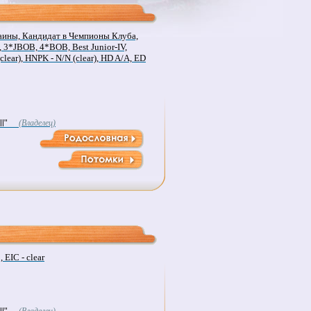
ины, Кандидат в Чемпионы Клуба,
3*JBOB, 4*BOB, Best Junior-IV,
clear), HNPK - N/N (clear), HD A/A, ED
l"
(Владелец)
EIC - clear