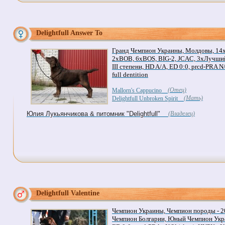
Delightfull Answer To
Гранд Чемпион Украины, Молдовы, 1
2xBOB, 6xBOS, BIG-2, JCAC, 3хЛучший
III степени, HD A/A, ED 0:0, prcd-PRA N/
full dentition
(Отец)
Mallorn's Cappucino
(Мать)
Delightfull Unbroken Spirit
Юлия Лукьянчикова & питомник "Delightfull"
(Владелец)
Delightfull Valentine
Чемпион Украины, Чемпион породы - 2
Чемпион Болгарии, Юный Чемпион Укр