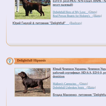
ED 0:0, prcd-PRA - N/N (clear), HNPK - N/
несет палевый)
(Отец)
Delightfull Hero of My Love
(Мать)
Real Person Beatris for Holstep's
Юрий Гнедой & питомник "Delightfull"
(Владелец)
Delightfull Hipnosis
Юный Чемпион Украины, Чемпион Укр
рабочий сертификат, HD A/A, ED 0:0, prc
dentition
(Отец)
Mallorn's Cappucino
(Мать)
Delightfull Unbroken Spirit
Влада Манзенко, питомник "Delightful