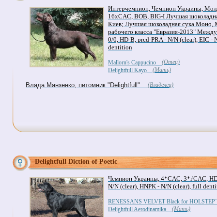
Интерчемпион, Чемпион Украины, Мол
16xCAC, BOB, BIG-I Лучшая шоколадна
Киев; Лучшая шоколадная сука Моно, 
рабочего класса "Евразия-2013" Межд
0/0, HD-B, prcd-PRA - N/N (clear), EIC - N/
dentition
(Отец)
Mallorn's Cappucino
(Мать)
Delightfull Kayo
Влада Манзенко, питомник "Delightfull"
(Владелец)
Delightfull Diction of Poetic
Чемпион Украины, 4*CAC, 3*r'CAC, HD-B,
N/N (clear), HNPK - N/N (clear), full dent
RENESSANS VELVET Black for HOLSTEP
(Мать)
Delightfull Aerodinamika