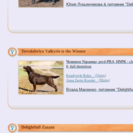
Юлия Лукьянчикова & питомник "Delig
Terralabriya Valkyrie is the Winner
Чемпион Украины, prcd-PRA, HNPK - clear
0, full dentition
(Отец)
Kendystyle Rolex
(Мать)
Anna Zavist Korolei
Влада Манзенко, питомник "Delightful
Delightfull Zazazu