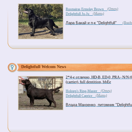
(Отец)
Rusmairas Ermolay Brown
(Мать)
Delightfull Ju-Ju
Лара Бакай и п-к "Delightfull"
(Владе
Delightfull Welcom News
2*4-е отлично, HD-B, ED-0, PRA - N/N (C
(carrier), full dentition, bbEe
(Отец)
Holstep's Ring-Master
(Мать)
Delightfull Caprice
Влада Манзенко, питомник "Delightful