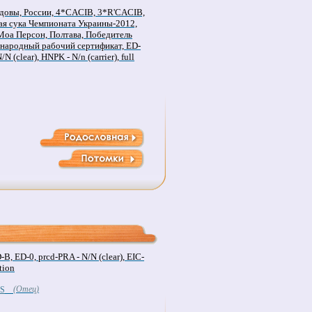
довы, России, 4*CACIB, 3*R'CACIB,
я сука Чемпионата Украины-2012,
Моа Персон, Полтава, Победитель
ународный рабочий сертификат, ED-
N (clear), HNPK - N/n (carrier), full
 ED-0, prcd-PRA - N/N (clear), EIC-
ition
(Отец)
`S