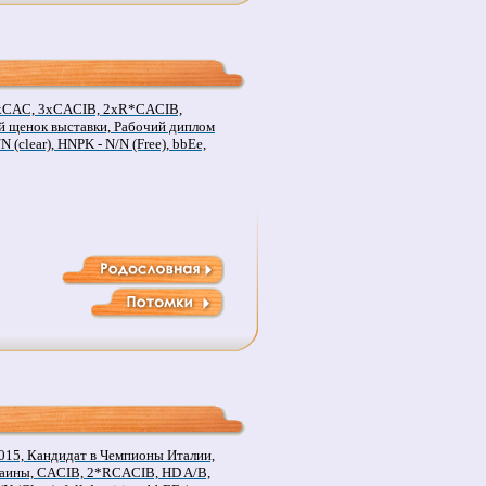
4xCAC, 3xCACIB, 2xR*CACIB,
 щенок выставки, Рабочий диплом
N (clear), HNPK - N/N (Free), bbEe,
015, Кандидат в Чемпионы Италии,
аины, CACIB, 2*RCACIB, HD A/B,