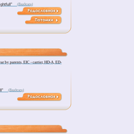
htfull"
(Владелец)
 by parents, EIC - carrier, HD-A, ED-
l"
(Владелец)