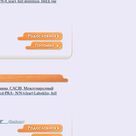
N (Clear), full dentition, bbEE (не
аины, CACIB, Международный
d-PRA - N/N (clear) Laboklin, full
l"
(Владелец)