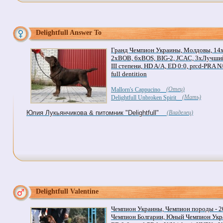
Delightfull Answer To
Гранд Чемпион Украины, Молдовы, 1
2xBOB, 6xBOS, BIG-2, JCAC, 3хЛучший
III степени, HD A/A, ED 0:0, prcd-PRA N/
full dentition
(Отец)
Mallorn's Cappucino
(Мать)
Delightfull Unbroken Spirit
Юлия Лукьянчикова & питомник "Delightfull"
(Владелец)
Delightfull Valentine
Чемпион Украины, Чемпион породы - 2
Чемпион Болгарии, Юный Чемпион Укр