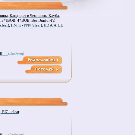
ины, Кандидат в Чемпионы Клуба,
3*JBOB, 4*BOB, Best Junior-IV,
clear), HNPK - N/N (clear), HD A/A, ED
l"
(Владелец)
EIC - clear