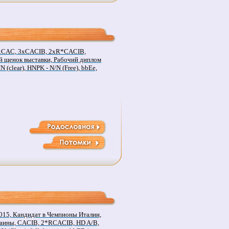
4xCAC, 3xCACIB, 2xR*CACIB,
 щенок выставки, Рабочий диплом
N (clear), HNPK - N/N (Free), bbEe,
015, Кандидат в Чемпионы Италии,
аины, CACIB, 2*RCACIB, HD A/B,