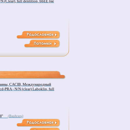
N (Clear), full dentition, bbEE (не
аины, CACIB, Международный
d-PRA - N/N (clear) Laboklin, full
l"
(Владелец)