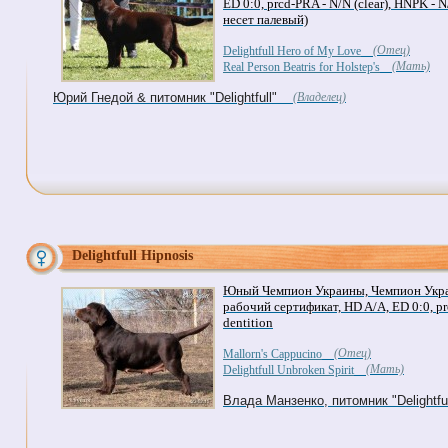
ED 0:0, prcd-PRA - N/N (clear), HNPK - N/
несет палевый)
(Отец)
Delightfull Hero of My Love
(Мать)
Real Person Beatris for Holstep's
Юрий Гнедой & питомник "Delightfull"
(Владелец)
Delightfull Hipnosis
Юный Чемпион Украины, Чемпион Укр
рабочий сертификат, HD A/A, ED 0:0, prc
dentition
(Отец)
Mallorn's Cappucino
(Мать)
Delightfull Unbroken Spirit
Влада Манзенко, питомник "Delightful