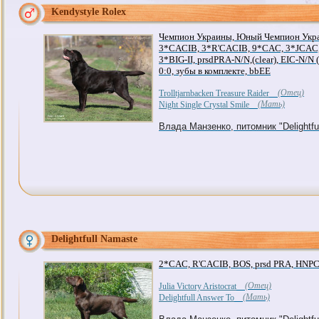
Kendystyle Rolex
Чемпион Украины, Юный Чемпион Укра
3*CACIB, 3*R'CACIB, 9*CAC, 3*JCAC, 
3*BIG-II, prsdPRA-N/N,(clear), EIC-N/N (
0:0, зубы в комплекте, bbEE
(Отец)
Trolltjarnbacken Treasure Raider
(Мать)
Night Single Crystal Smile
Влада Манзенко, питомник "Delightful
Delightfull Namaste
2*CAC, R'CACIB, BOS, prsd PRA, HNPC, 
(Отец)
Julia Victory Aristocrat
(Мать)
Delightfull Answer To