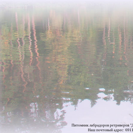
Питомник лабрадоров ретриверов "Д
Наш почтовый адрес: 69118