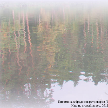
Питомник лабрадоров ретриверов "Д
Наш почтовый адрес: 69118