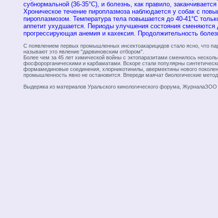
субнормальной (36-35°С), и болезнь, как правило, заканчивается
Хроническое течение пироплазмоза наблюдается у собак с повы
пироплазмозом. Температура тела повышается до 40-41°С тольк
аппетит ухудшается. Периоды улучшения состояния сменяются д
прогрессирующая анемия и кахексия. Продолжительность болезн
С появлением первых промышленных инсектоакарицидов стало ясно, что пар
называют это явление "дарвиновским отбором".
Более чем за 45 лет химической войны с эктопаразитами сменилось несколь
фосфорорганическими и карбаматами. Вскоре стали популярны синтетически
формамединовые соединения, хлорникотинилы, авермектины нового поколени
промышленность явно не остановится. Впереди маячат биологические мето
Выдержка из материалов Уральского кинологического форума, ЖурналаЗОО МЕД 