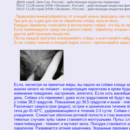
ДАНА спрей (Апи-Сан, Россия) – действующее вещество перметрин
ROLF СLUB капли (НПФ «Экопром», Россия) – действующие вещества фип
ROLF СLUB спрей (НПФ «Экопром», Россия) – действующие вещества фип
Первую(весеннюю)обработку от клещей нужно проводить как то
Три дня до и два дня после обработки собаку нельзя мыть.
Каждую обработку отмечайте в ветпаспорте собаки, что бы не 
Если комбинируете средства (капли+спрей) - обработку вторым 
другое действующее вещество.
После каждой прогулки осматривайте собаку и уничтожайте на
Если собака темная и клещей видно плохо - прочесывайте шерст
Если, несмотря на принятые меры, вы нашли на собаке клеща з
анализ ничего не покажет - концентрация пироплазм в крови бу
изменение поведения, настроения, аппетита. Если хоть малейшее 
день. Собака это переживет, даже если градусником её будут м
у собак 38,5 градусов. Повышение до 39,5 градусов и выше - по
Различают сверхострое (редко), острое и хроническое течение
тела до 41-42°С, удерживающимся в течение 2-3 суток. Собаки 
учащенное. Слизистые оболочки ротовой полости и глаз вначал
тяжелых случаях зубы также становятся желтушными. Пульс слаб
гемоглобинурия - темнеет и мутнеет моча. Походка становится 
параличом. Развивается атония кишечника. Указанные признаки 