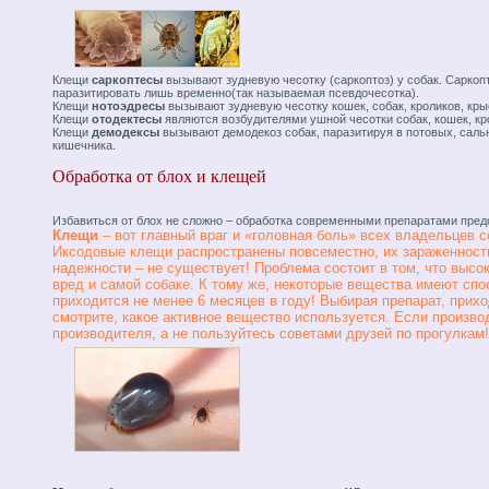
Клещи
саркоптесы
вызывают зудневую чесотку (саркоптоз) у собак. Саркоп
паразитировать лишь временно(так называемая псевдочесотка).
Клещи
нотоэдресы
вызывают зудневую чесотку кошек, собак, кроликов, крыс
Клещи
отодектесы
являются возбудителями ушной чесотки собак, кошек, кр
Клещи
демодексы
вызывают демодекоз собак, паразитируя в потовых, сальн
кишечника.
Обработка от блох и клещей
Избавиться от блох не сложно – обработка современными препаратами предо
Клещи
– вот главный враг и «головная боль» всех владельцев с
Иксодовые клещи распространены повсеместно, их зараженност
надежности – не существует! Проблема состоит в том, что выс
вред и самой собаке. К тому же, некоторые вещества имеют спо
приходится не менее 6 месяцев в году! Выбирая препарат, при
смотрите, какое активное вещество используется. Если произво
производителя, а не пользуйтесь советами друзей по прогулкам!