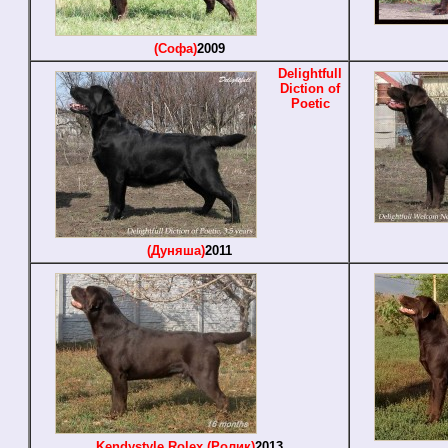
(Софа)
2009
Delightfull
Diction of
Poetic
(Дуняша)
2011
Kendystyle Rolex (Ролик)
2013