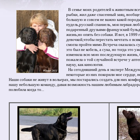
В семье моих родителей к животным всег
рыбки, жил даже спасенный заяц, вообщем
большую и совсем не важно какой породы
пудель,русский спаниель, моя первая люб
подаренный друзьями французский бульдо
жизнь,но опять без собаки. И вот, в 1999
девочкой,чтобы перестать мечтать о всяк
смогла пройти мимо.Встреча оказалась с
это был не кобель, а сука, но тогда это у
изменила всю мою последующую жизнь, бл
пожалела о той случайной встрече у апте
науку, как кинология.
На сегодняшний день я эксперт Междуна
некоторые из них покорили мое сердце, н
Наши собаки не живут в вольерах, мы постарались создать для них комфо
нашу небольшую команду, давая возможность нашим любимым лабрадорам 
полюбила когда то...