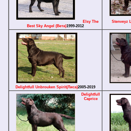
Elsy The
Stenveyz 
Best Sky Angel (Вета)
1999-2012
Delightfull Unbrouken Spirit(Лиса)
2005-2019
Delightfull
Caprice