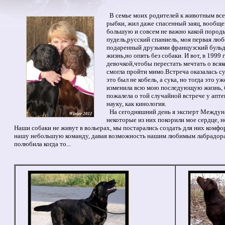
В семье моих родителей к животным всег
рыбки, жил даже спасенный заяц, вообщем
большую и совсем не важно какой породы
пудель,русский спаниель, моя первая люб
подаренный друзьями французский бульдо
жизнь,но опять без собаки. И вот, в 1999
девочкой,чтобы перестать мечтать о всяк
смогла пройти мимо.Встреча оказалась с
это был не кобель, а сука, но тогда это у
изменила всю мою последующую жизнь, бл
пожалела о той случайной встрече у апте
науку, как кинология.
На сегодняшний день я эксперт Междуна
некоторые из них покорили мое сердце, н
Наши собаки не живут в вольерах, мы постарались создать для них комфо
нашу небольшую команду, давая возможность нашим любимым лабрадорам 
полюбила когда то...