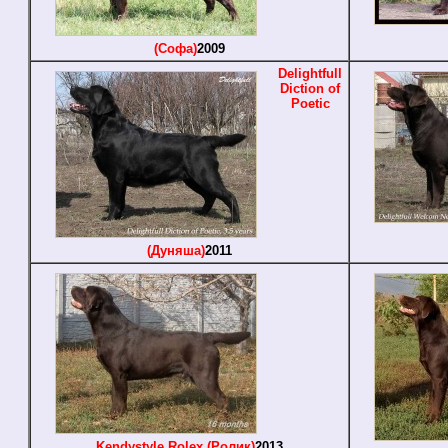
(Софа)
2009
Delightfull
Diction of
Poetic
(Дуняша)
2011
Kendystyle Rolex (Ролик)
2013