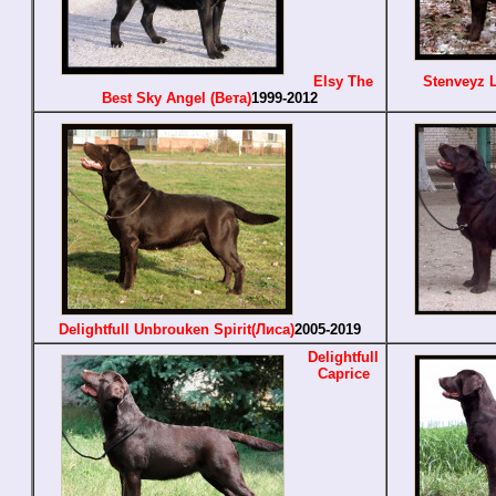
Elsy The
Stenveyz 
Best Sky Angel (Вета)
1999-2012
Delightfull Unbrouken Spirit(Лиса)
2005-2019
Delightfull
Caprice